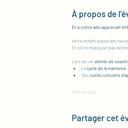
À propos de l'
Et si votre ado apprenait en
Votre enfant passe des heures
Et s’il ne manquait pas de m
Lors de cet 
atelier de coachi
Le 
cycle de la mémoire
 
 Des 
outils concrets d’
Afficher plus
Partager cet 