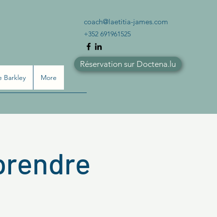
coach@laetitia-james.com
+352 691961525
Réservation sur Doctena.lu
 Barkley
More
pprendre