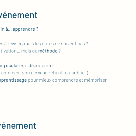
événement
fin à… apprendre ?
 à réviser, mais les notes ne suivent pas ? 
otivation… mais de 
méthode
 ?
ng scolaire
, il découvrira :
: comment son cerveau retient (ou oublie !)
apprentissage
 pour mieux comprendre et mémoriser
événement