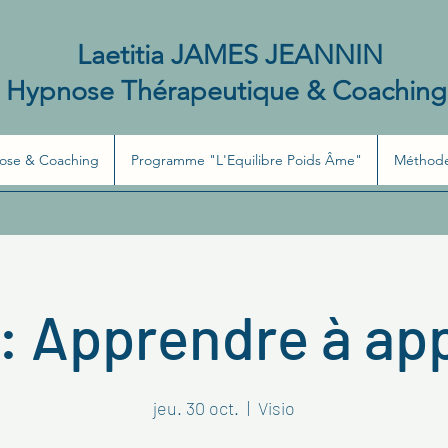
Laetitia JAMES JEANNIN
Hypnose Thérapeutique &
Coaching
ose & Coaching
Programme "L'Equilibre Poids Âme"
Méthode
 : Apprendre à a
jeu. 30 oct.
  |  
Visio