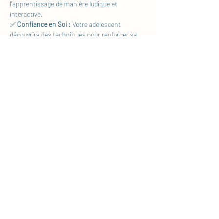
l'apprentissage de manière ludique et 
interactive.
✅ 
Confiance en Soi :
 Votre adolescent 
découvrira des techniques pour renforcer sa 
confiance en lui et développer une attitude 
positive envers l'apprentissage.
Afficher plus
Partager cet événement
coach@laetitia-james.com
+352 691961525